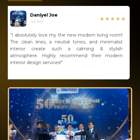
Anh Meo
Hải Phòng
dern living room!
“A wonderful experience! Highly reco
s, and minimalist
modern interior design services! Proin 
ming & stylish
eget turpis blandit vulputate. Donec 
d their modern
justo...."