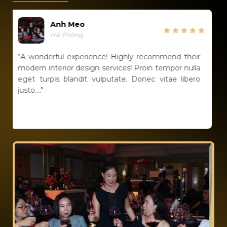
Moli Husen
Hà Nội
y recommend their
“A wonderful experience! They kne
 Proin tempor nulla
were doing and were incredibly kn
Donec vitae libero
throughout the process.”